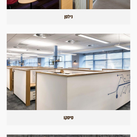
נילסן
סיסקו